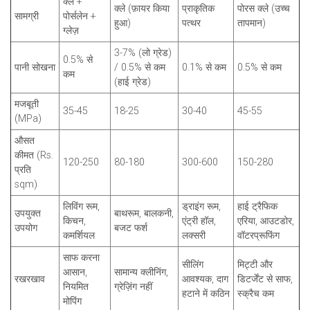
क्ले +
क्ले (फ़ायर किया
प्राकृतिक
पोरस क्ले (उच्च
सामग्री
पोर्सलेन +
हुआ)
पत्थर
तापमान)
ग्लेज़
3-7% (लो ग्रेड)
0.5% से
पानी सोखना
/ 0.5% से कम
0.1% से कम
0.5% से कम
कम
(हाई ग्रेड)
मजबूती
35-45
18-25
30-40
45-55
(MPa)
औसत
कीमत (Rs.
120-250
80-180
300-600
150-280
प्रति
sqm)
लिविंग रूम,
ड्राइंग रूम,
हाई ट्रैफिक
उपयुक्त
बाथरूम, बालकनी,
किचन,
एंट्री हॉल,
एरिया, आउटडोर,
उपयोग
बजट फर्श
कमर्शियल
लक्सरी
वॉटरप्रूफिंग
साफ करना
सीलिंग
मिट्टी और
आसान,
सामान्य क्लीनिंग,
रखरखाव
आवश्यक, दाग
डिटर्जेंट से साफ,
नियमित
ग्रेज़िंग नहीं
हटाने में कठिन
स्क्रैच कम
मोपिंग