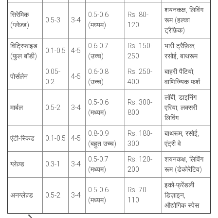
शयनकक्ष, लिविंग
सिरेमिक
0.5-0.6
Rs. 80-
0.5-3
3-4
रूम (हल्का
(ग्लेज़्ड)
(मध्यम)
120
ट्रैफ़िक)
विट्रिफाइड
0.6-0.7
Rs. 150-
भारी ट्रैफ़िक,
0.1-0.5
4-5
(फुल बॉडी)
(उच्च)
250
रसोई, बाथरूम
0.05-
0.6-0.8
Rs. 250-
बाहरी पैटियो,
पोर्सलेन
4-5
0.2
(उच्च)
400
वाणिज्यिक फर्श
लॉबी, डाइनिंग
0.5-0.6
Rs. 300-
मार्बल
0.5-2
3-4
एरिया, लक्सरी
(मध्यम)
800
लिविंग
0.8-0.9
Rs. 180-
बाथरूम, रसोई,
एंटी-स्किड
0.1-0.5
4-5
(बहुत उच्च)
300
एंट्री वे
0.5-0.7
Rs. 120-
शयनकक्ष, लिविंग
ग्लेज़्ड
0.3-1
3-4
(मध्यम)
200
रूम (डेकोरेटिव)
इको-फ्रेंडली
0.5-0.6
Rs. 70-
अनग्लेज़्ड
0.5-2
3-4
डिज़ाइन,
(मध्यम)
110
औद्योगिक स्पेस