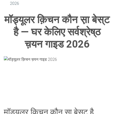
2026
मॉड्यूलर क़िचन कौन स़ा बेस्‌ट
है — घर केलिए सर्वश्रेष्‌ठ
च़यन गाइड 2026
मॉड्यूलर क़िचन कौन स़ा बेस़्ट है