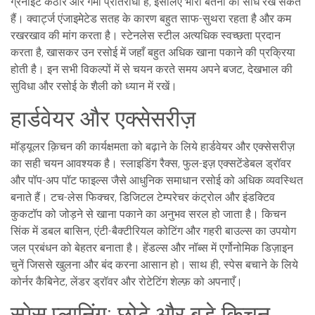
ग्रेनाइट कठोर और गर्मी प्रतिरोधी है, इसलिए भारी बर्तनों को सीधे रख सकते
हैं। क्वार्ट्ज एंजाइमेटेड सतह के कारण बहुत साफ-सुथरा रहता है और कम
रखरखाव की मांग करता है। स्टेनलेस स्टील अत्यधिक स्वच्छता प्रदान
करता है, खासकर उन रसोई में जहाँ बहुत अधिक खाना पकाने की प्रक्रिया
होती है। इन सभी विकल्पों में से चयन करते समय अपने बजट, देखभाल की
सुविधा और रसोई के शैली को ध्यान में रखें।
हार्डवेयर और एक्सेसरीज़
मॉड्यूलर क़िचन की कार्यक्षमता को बढ़ाने के लिये हार्डवेयर और एक्सेसरीज़
का सही चयन आवश्यक है। स्लाइडिंग रैक्स, फुल-इज़ एक्सटेंडेबल ड्रॉवर
और पॉप-अप पॉट फाइल्स जैसे आधुनिक समाधान रसोई को अधिक व्यवस्थित
बनाते हैं। टच-लेस फिक्चर, डिजिटल टेम्परेचर कंट्रोल और इंडक्टिव
कुकटॉप को जोड़ने से खाना पकाने का अनुभव सरल हो जाता है। किचन
सिंक में डबल बासिन, एंटी-बैक्टीरियल कोटिंग और गहरी बाउल्स का उपयोग
जल प्रबंधन को बेहतर बनाता है। हेंडल्स और नॉब्स में एर्गोनोमिक डिज़ाइन
चुनें जिससे खुलना और बंद करना आसान हो। साथ ही, स्पेस बचाने के लिये
कोर्नर कैबिनेट, लेंडर ड्रॉवर और रोटेटिंग शेल्फ़ को अपनाएँ।
स्पेस प्लानिंग: छोटे और बड़े क़िचन