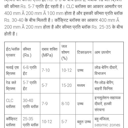
की कीमत Rs. 5-7 प्रति ईंट रहती है। CLC ब्लॉक्स का आकार आमतौर पर
400 mm Ã 200 mm Ã 100 mm होता है और इसकी कीमत प्रति ब्लॉक
Rs. 30-40 के बीच मिलती है। कॉंक्रिट ब्लॉक्स का आकार 400 mm Ã
200 mm Ã 200 mm होता है और कीमत प्रति ब्लॉक Rs. 25-35 के बीच
होती है।
जल
ईंट/ब्लॉक
कीमत
दबाव शक्ति
शोषण
टिकाऊपन
आम उपयोग
प्रकार
(Rs.)
(MPa)
(%)
फ्लाई एश
6-8 प्रति
लोड-बेरिंग दीवारें,
7-10
10-12
उच्च
ब्रिक्स
ईंट
विभाजन
रेड क्ले
5-7 प्रति
गैर-लोड-बेरिंग,
5-7
15-20
मध्यम
ब्रिक्स
ईंट
बाहरी फिनिश
इनसुलेशन-सहायक
CLC
30-40
7-9
8-10
उच्च
दीवारें, हल्की
ब्लॉक्स
प्रति ब्लॉक
संरचना
कॉंक्रिट
25-35
बहु-मंजिला,
10-12
5-7
बहुत उच्च
ब्लॉक्स
प्रति ब्लॉक
seismic zones