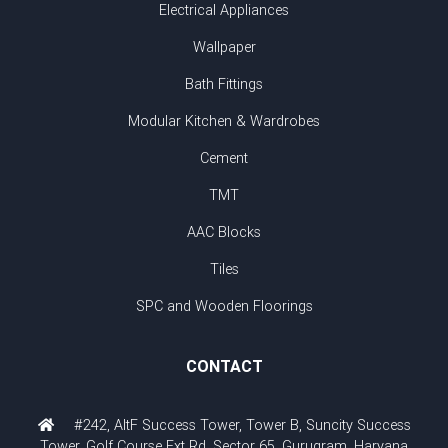
Electrical Appliances
Wallpaper
Bath Fittings
Modular Kitchen & Wardrobes
Cement
TMT
AAC Blocks
Tiles
SPC and Wooden Floorings
CONTACT
#242, AltF Success Tower, Tower B, Suncity Success
Tower, Golf Course Ext Rd, Sector 65, Gurugram, Haryana