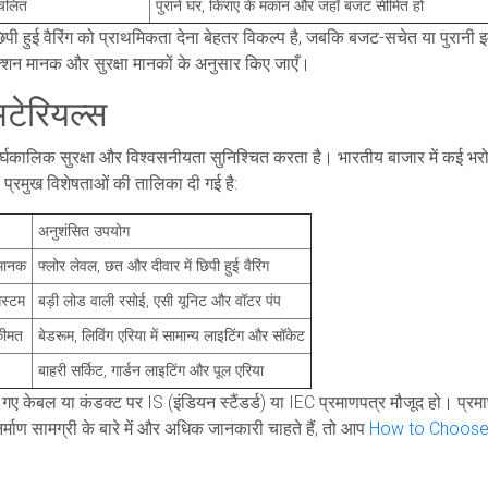
्रचलित
पुराने घर, किराए के मकान और जहाँ बजट सीमित हो
छिपी हुई वैरिंग को प्राथमिकता देना बेहतर विकल्प है, जबकि बजट-सचेत या पुरानी इ
्शन मानक और सुरक्षा मानकों के अनुसार किए जाएँ।
 मटेरियल्स
दीर्घकालिक सुरक्षा और विश्वसनीयता सुनिश्चित करता है। भारतीय बाजार में कई भरो
े प्रमुख विशेषताओं की तालिका दी गई है:
अनुशंसित उपयोग
 मानक
फ्लोर लेवल, छत और दीवार में छिपी हुई वैरिंग
िस्टम
बड़ी लोड वाली रसोई, एसी यूनिट और वॉटर पंप
कीमत
बेडरूम, लिविंग एरिया में सामान्य लाइटिंग और सॉकेट
बाहरी सर्किट, गार्डन लाइटिंग और पूल एरिया
गए केबल या कंडक्ट पर IS (इंडियन स्टैंडर्ड) या IEC प्रमाणपत्र मौजूद हो। प्रमाण
िर्माण सामग्री के बारे में और अधिक जानकारी चाहते हैं, तो आप
How to Choose 