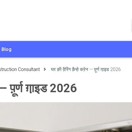
Blog
truction Consultant
घर क़ी व़ैरिंग क़ैस़े कऱेन — प़ू़र्ण ग़ा़इड 2026
 — प़ू़र्ण ग़ा़इड 2026