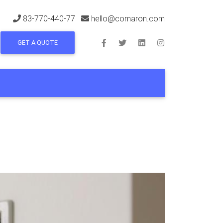
83-770-440-77
hello@comaron.com
GET A QUOTE