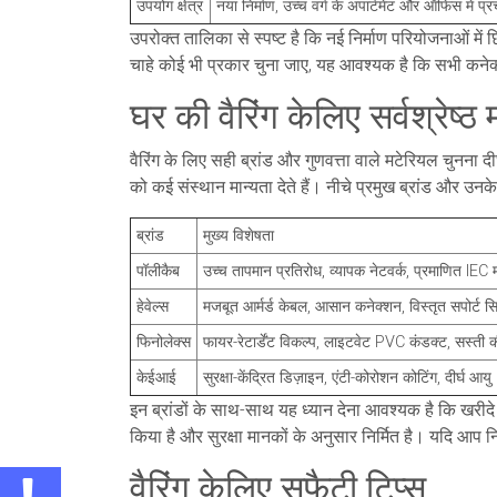
उपयोग क्षेत्र
नया निर्माण, उच्च वर्ग के अपार्टमेंट और ऑफिस में प
उपरोक्त तालिका से स्पष्ट है कि नई निर्माण परियोजनाओं में 
चाहे कोई भी प्रकार चुना जाए, यह आवश्यक है कि सभी कनेक
घर की वैरिंग केलिए सर्वश्रेष्ठ
वैरिंग के लिए सही ब्रांड और गुणवत्ता वाले मटेरियल चुनना 
को कई संस्थान मान्यता देते हैं। नीचे प्रमुख ब्रांड और उनक
ब्रांड
मुख्य विशेषता
पॉलीकैब
उच्च तापमान प्रतिरोध, व्यापक नेटवर्क, प्रमाणित IEC
हेवेल्स
मजबूत आर्मर्ड केबल, आसान कनेक्शन, विस्तृत सपोर्ट स
फिनोलेक्स
फायर-रेटार्डेंट विकल्प, लाइटवेट PVC कंडक्ट, सस्ती 
केईआई
सुरक्षा-केंद्रित डिज़ाइन, एंटी-कोरोशन कोटिंग, दीर्घ आयु
इन ब्रांडों के साथ-साथ यह ध्यान देना आवश्यक है कि खरीदे 
किया है और सुरक्षा मानकों के अनुसार निर्मित है। यदि आप न
वैरिंग केलिए सफैटी टिप्स