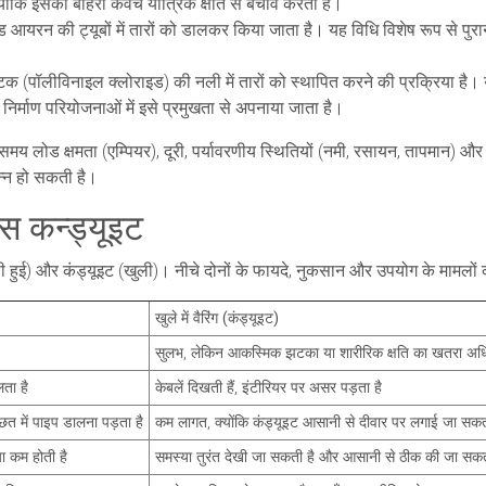
क्योंकि इसका बाहरी कवच यांत्रिक क्षति से बचाव करता है।
ज़्ड आयरन की ट्यूबों में तारों को डालकर किया जाता है। यह विधि विशेष रूप से पुरान
टिक (पॉलीविनाइल क्लोराइड) की नली में तारों को स्थापित करने की प्रक्रिया है। 
 निर्माण परियोजनाओं में इसे प्रमुखता से अपनाया जाता है।
 समय लोड क्षमता (एम्पियर), दूरी, पर्यावरणीय स्थितियों (नमी, रसायन, तापमान
पन्न हो सकती है।
ेस कन्ड्यूइट
िपी हुई) और कंड्यूइट (खुली)। नीचे दोनों के फायदे, नुकसान और उपयोग के मामलों 
खुले में वैरिंग (कंड्यूइट)
सुलभ, लेकिन आकस्मिक झटका या शारीरिक क्षति का खतरा अ
लता है
केबलें दिखती हैं, इंटीरियर पर असर पड़ता है
त में पाइप डालना पड़ता है
कम लागत, क्योंकि कंड्यूइट आसानी से दीवार पर लगाई जा सकत
ा कम होती है
समस्या तुरंत देखी जा सकती है और आसानी से ठीक की जा सकत