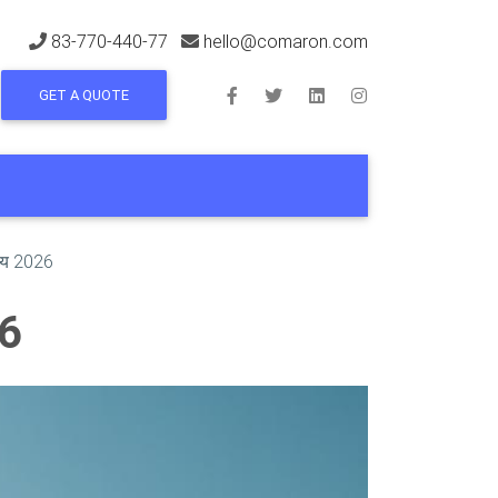
83-770-440-77
hello@comaron.com
GET A QUOTE
उपाय 2026
26